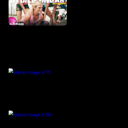
Instruktörsutbildning
Allt Du behöver för att
jobba som
Gruppträningsinstruktör
Deluxe Träningsresor
Ultra-All-Inclusive Güral
Premier Turkiet
Internationella