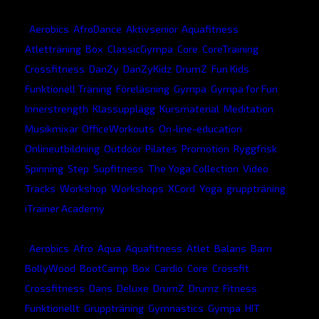
Kategorier:
,
Aerobics
,
AfroDance
,
Aktivsenior
,
Aquafitness
,
Atletträning
,
Box
,
ClassicGympa
,
Core
,
CoreTraining
,
Crossfitness
,
DanZy
,
DanZyKidz
,
DrumZ
,
Fun Kids
,
Funktionell Träning
,
Föreläsning
,
Gympa
,
Gympa for Fun
,
Innerstrength
,
Klassupplägg
,
Kursmaterial
,
Meditation
,
Musikmixar
,
OfficeWorkouts
,
On-line-education
,
Onlineutbildning
,
Outdoor
,
Pilates
,
Promotion
,
Ryggfrisk
,
Spinning
,
Step
,
Supfitness
,
The Yoga Collection
,
Video
Tracks
,
Workshop
,
Workshops
,
XCord
,
Yoga
,
gruppträning
,
iTrainer Academy
Taggar:
,
Aerobics
,
Afro
,
Aqua
,
Aquafitness
,
Atlet
,
Balans
,
Barn
,
BollyWood
,
BootCamp
,
Box
,
Cardio
,
Core
,
Crossfit
,
Crossfitness
,
Dans
,
Deluxe
,
DrumZ
,
Drumz
,
Fitness
,
Funktionellt
,
Gruppträning
,
Gymnastics
,
Gympa
,
HIT
,