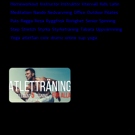
Homeworkout
,
Instructor
,
Instruktör
,
Intervall
,
Kids
,
Latin
,
Meditation
,
Nando
,
Nedvarvning
,
Office
,
Outdoor
,
Pilates
,
Puls
,
Ragga
,
Resa
,
Ryggfrisk
,
Rörlighet
,
Senior
,
Spinning
,
Step
,
Stretch
,
Styrka
,
Styrketräning
,
Tabata
,
Uppvärmning
,
Yoga
,
atlet5an
,
core
,
drumz
,
online
,
sup
,
yoga
AfroDance
Atletträning
Gympa