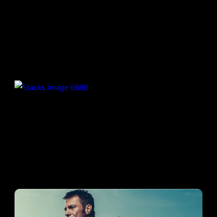
Funktionell träning
DanZy
Innerstrength
Spinning
Coretraining