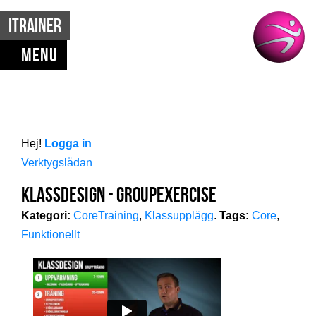
iTrainer
Hej!
Logga in
Verktygslådan
Start
Klassdesign - Groupexercise
iTrainer
Kategori:
CoreTraining
,
Klassupplägg
.
Tags:
Core
,
Funktionellt
Mitt iTrainer
Kodinlösen