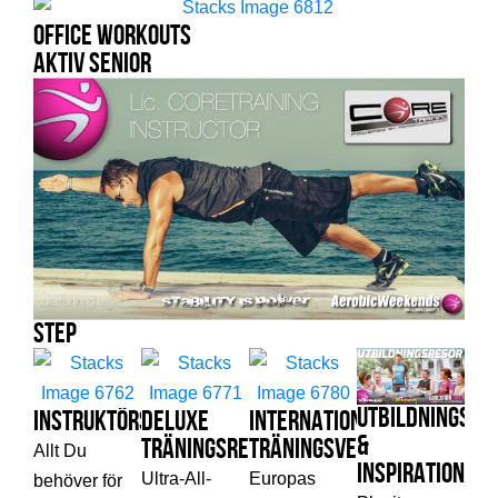
Office Workouts
Aktiv Senior
Step
Utbildnings
Instruktörsutbildning
Deluxe
Internationella
&
Träningsresor
Träningsveckor
Allt Du
Inspirationsv
Ultra-All-
Europas
behöver för