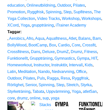
education
,
Onlineutbildning
,
Outdoor
,
Pilates
,
Promotion
,
Ryggfrisk
,
Spinning
,
Step
,
Supfitness
,
The
Yoga Collection
,
Video Tracks
,
Workshop
,
Workshops
,
XCord
,
Yoga
,
gruppträning
,
iTrainer Academy
Taggar:
,
Aerobics
,
Afro
,
Aqua
,
Aquafitness
,
Atlet
,
Balans
,
Barn
,
BollyWood
,
BootCamp
,
Box
,
Cardio
,
Core
,
Crossfit
,
Crossfitness
,
Dans
,
Deluxe
,
DrumZ
,
Drumz
,
Fitness
,
Funktionellt
,
Gruppträning
,
Gymnastics
,
Gympa
,
HIT
,
Homeworkout
,
Instructor
,
Instruktör
,
Intervall
,
Kids
,
Latin
,
Meditation
,
Nando
,
Nedvarvning
,
Office
,
Outdoor
,
Pilates
,
Puls
,
Ragga
,
Resa
,
Ryggfrisk
,
Rörlighet
,
Senior
,
Spinning
,
Step
,
Stretch
,
Styrka
,
Styrketräning
,
Tabata
,
Uppvärmning
,
Yoga
,
atlet5an
,
core
,
drumz
,
online
,
sup
,
yoga
Gympa
Funktionell