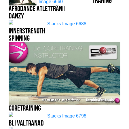
träning
Atletträning
AfroDance
DanZy
Innerstrength
Spinning
Coretraining
Bli Vältränad