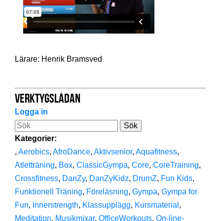
Registrering
Hjälp
Gym
Lärare: Henrik Bramsved
Kontakt
Verktygslådan
AerobicWeekends Sweden
Logga in
Träningsresor
Utbildningar
Sök
Kalendern
Kontakt
Webshop
Kategorier:
,
Aerobics
,
AfroDance
,
Aktivsenior
,
Aquafitness
,
Atletträning
,
Box
,
ClassicGympa
,
Core
,
CoreTraining
,
Crossfitness
,
DanZy
,
DanZyKidz
,
DrumZ
,
Fun Kids
,
Funktionell Träning
,
Föreläsning
,
Gympa
,
Gympa for
Fun
,
Innerstrength
,
Klassupplägg
,
Kursmaterial
,
Meditation
,
Musikmixar
,
OfficeWorkouts
,
On-line-