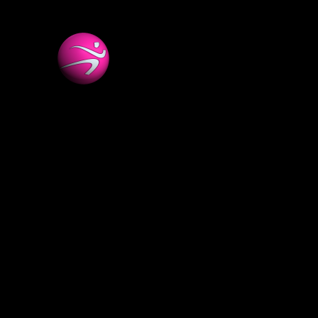
Start
iTrainer
Mitt iTrainer
Kodinlösen
Registrering
Hjälp